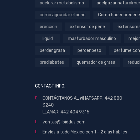
acelerar metabolismo
adelgazar naturalme
como agrandar el pene
Como hacer crecer e
ereccion
extensor de pene
extensore
liquid
masturbador masculino
mejor
perder grasa
perder peso
perfume con
prediabetes
quemador de grasa
reduc
CONTACT INFO.
CONTÁCTANOS AL WHATSAPP: 442 880
3240
LLAMAR: 442 404 9315
ventas@libiddus.com
Envíos a todo México con 1 – 2 días hábiles