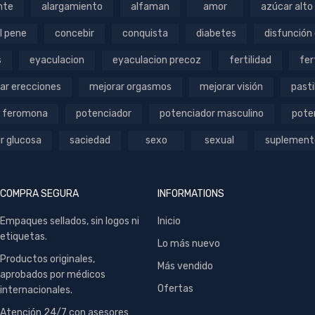
nte
alargamiento
alfaman
amor
azúcar alto
l pene
concebir
conquista
diabetes
disfunción 
s
eyaculacion
eyaculacion precoz
fertilidad
fer
ar erecciones
mejorar orgasmos
mejorar visión
pasti
 feromona
potenciador
potenciador masculino
pote
ir glucosa
saciedad
sexo
sexual
suplement
COMPRA SEGURA
INFORMATIONS
Empaques sellados, sin logos ni
Inicio
etiquetas.
Lo más nuevo
Productos originales,
Más vendido
aprobados por médicos
Ofertas
internacionales.
Atención 24/7 con asesores