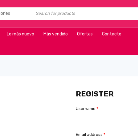
Lo más nuevo
Más vendido
Ofertas
Contacto
REGISTER
Username
*
Email address
*