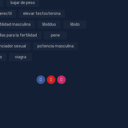
bajar de peso
erectil
elevar testosterona
tilidad masculina
libiddus
libido
llas para la fertilidad
pene
nciador sexual
potencia masculina
o
viagra