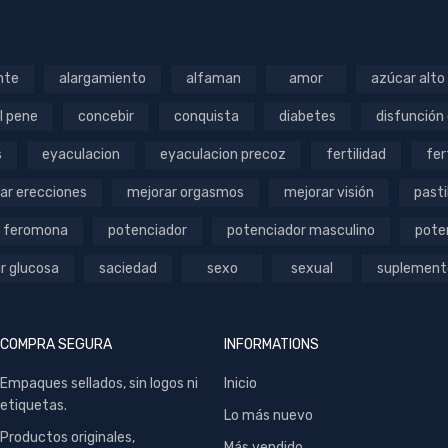
nte
alargamiento
alfaman
amor
azúcar alto
l pene
concebir
conquista
diabetes
disfunción 
s
eyaculacion
eyaculacion precoz
fertilidad
fer
ar erecciones
mejorar orgasmos
mejorar visión
pasti
 feromona
potenciador
potenciador masculino
pote
ir glucosa
saciedad
sexo
sexual
suplement
COMPRA SEGURA
INFORMATIONS
Empaques sellados, sin logos ni
Inicio
etiquetas.
Lo más nuevo
Productos originales,
Más vendido