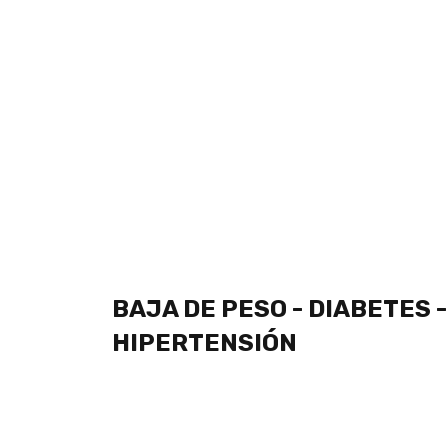
NUEVOS 2022
NO MÁS
PROSTATITIS
COMPRAR AQUÍ
BAJA DE PESO - DIABETES -
HIPERTENSIÓN