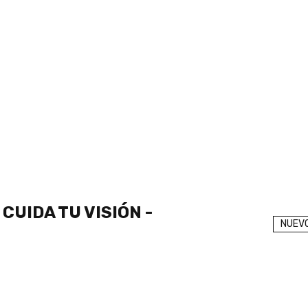
SIN DOLOR NI CIRUGIAS
UN MIEMBRO
MÁS GRANDE
COMPRAR AQUÍ
 CUIDA TU VISIÓN -
NUEV