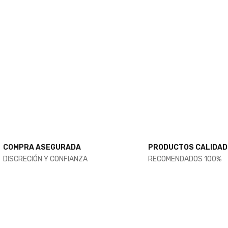
COMPRA ASEGURADA
PRODUCTOS CALIDAD
DISCRECIÓN Y CONFIANZA
RECOMENDADOS 100%
RESULTADOS GARANTIZAD
LES
AUMENTA TU V
EXTENSORES -
COMPRAR AQUÍ