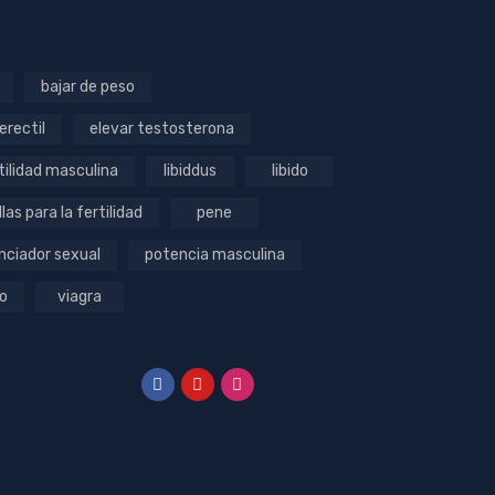
bajar de peso
erectil
elevar testosterona
tilidad masculina
libiddus
libido
llas para la fertilidad
pene
nciador sexual
potencia masculina
o
viagra