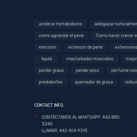
acelerar metabolismo
adelgazar naturalme
como agrandar el pene
Como hacer crecer e
ereccion
extensor de pene
extensore
liquid
masturbador masculino
mejor
perder grasa
perder peso
perfume con
prediabetes
quemador de grasa
reduc
CONTACT INFO.
CONTÁCTANOS AL WHATSAPP: 442 880
3240
LLAMAR: 442 404 9315