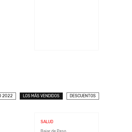
100% NATURAL
AGRANDA EL
PENE
COMPRAR AQUÍ
O 2022
LOS MÁS VENDIDOS
DESCUENTOS
SALUD
Bajar de Peso