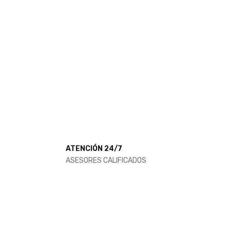
ATENCIÓN 24/7
ASESORES CALIFICADOS
OS
IRILIDAD
 BOMBAS DE VACÍO