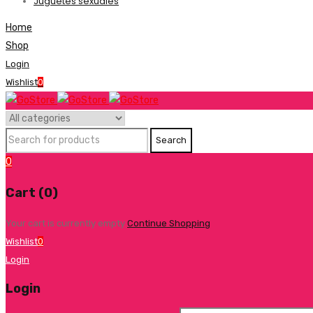
Juguetes sexuales
Home
Shop
Login
Wishlist
0
0
Cart (0)
Your cart is currently empty
Continue Shopping
Wishlist
0
Login
Login