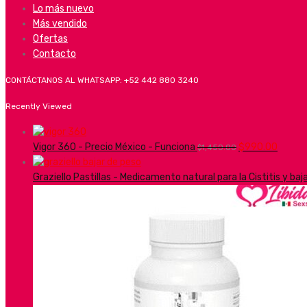
Lo más nuevo
Más vendido
Ofertas
Contacto
CONTÁCTANOS AL WHATSAPP: +52 442 880 3240
Recently Viewed
Vigor 360 - Precio México - Funciona
$
990.00
$
1,450.00
Graziello Pastillas - Medicamento natural para la Cistitis y ba