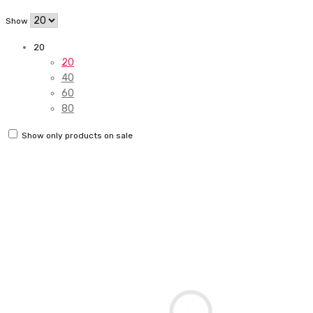
Show
20
20
40
60
80
Show only products on sale