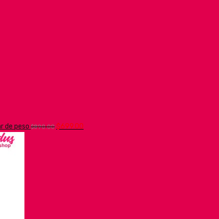
jar de peso
$
699.00
$
890.00