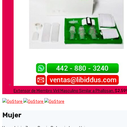
Extensor de Miembro Viril Masculino Similar a Phallosan.
$
2,59
Mujer