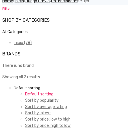
Home
Inicio
Juego Previo
Potenciadores
Mujer
›
›
›
›
Filter
SHOP BY CATEGORIES
All Categories
Inicio (78)
BRANDS
There is no brand
Showing all 2 results
Default sorting
Default sorting
Sort by popularity
Sort by average rating
Sort by latest
Sort by price: low to high
Sort by price: high to low