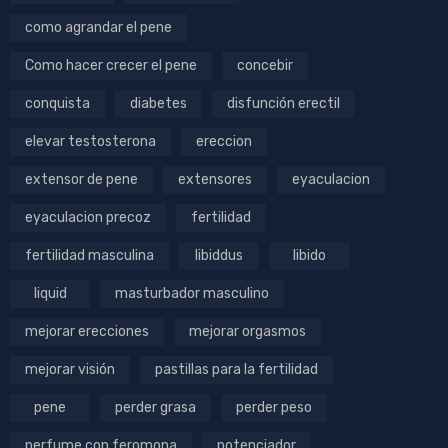
como agrandar el pene
Como hacer crecer el pene
concebir
conquista
diabetes
disfunción erectil
elevar testosterona
ereccion
extensor de pene
extensores
eyaculacion
eyaculacion precoz
fertilidad
fertilidad masculina
libiddus
libido
liquid
masturbador masculino
mejorar erecciones
mejorar orgasmos
mejorar visión
pastillas para la fertilidad
pene
perder grasa
perder peso
perfume con feromona
potenciador