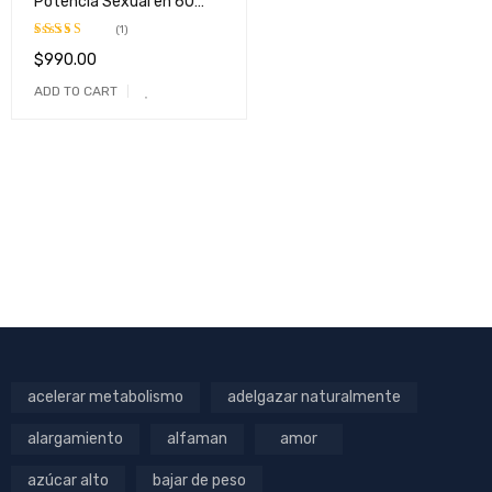
Potencia Sexual en 60
caps.
(1)
$
990.00
Rated
5.00
out of 5
ADD TO CART
acelerar metabolismo
adelgazar naturalmente
alargamiento
alfaman
amor
azúcar alto
bajar de peso