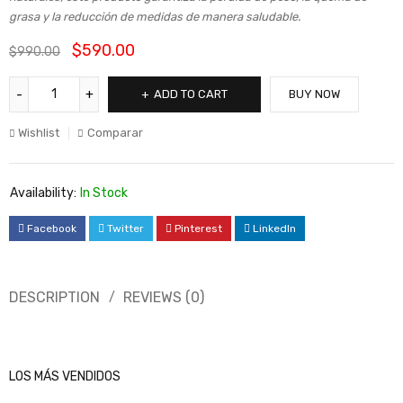
grasa y la reducción de medidas de manera saludable.
$
590.00
$
990.00
ADD TO CART
BUY NOW
Wishlist
Comparar
Availability:
In Stock
Facebook
Twitter
Pinterest
LinkedIn
DESCRIPTION
REVIEWS (0)
LOS MÁS VENDIDOS