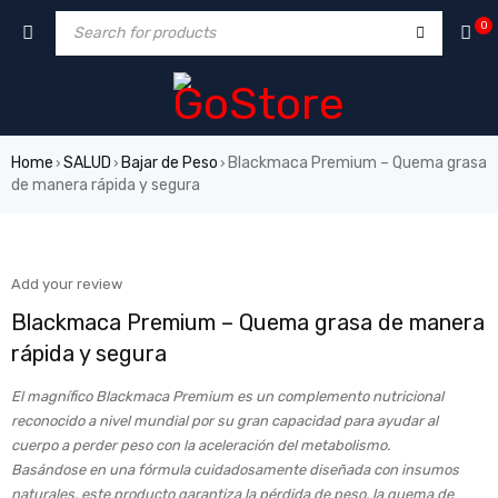
0
Home
SALUD
Bajar de Peso
Blackmaca Premium – Quema grasa
›
›
›
de manera rápida y segura
SALE
Add your review
Blackmaca Premium – Quema grasa de manera
rápida y segura
El magnífico Blackmaca Premium es un complemento nutricional
reconocido a nivel mundial por su gran capacidad para ayudar al
cuerpo a perder peso con la aceleración del metabolismo.
Basándose en una fórmula cuidadosamente diseñada con insumos
naturales, este producto garantiza la pérdida de peso, la quema de