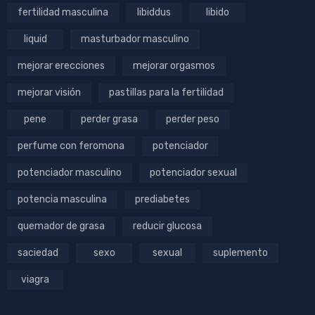
fertilidad masculina
libiddus
libido
liquid
masturbador masculino
mejorar erecciones
mejorar orgasmos
mejorar visión
pastillas para la fertilidad
pene
perder grasa
perder peso
perfume con feromona
potenciador
potenciador masculino
potenciador sexual
potencia masculina
prediabetes
quemador de grasa
reducir glucosa
saciedad
sexo
sexual
suplemento
viagra