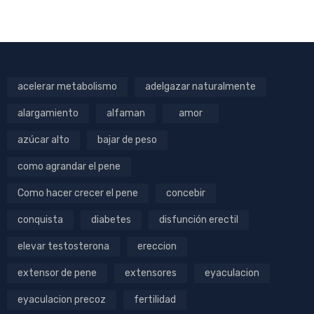
acelerar metabolismo
adelgazar naturalmente
alargamiento
alfaman
amor
azúcar alto
bajar de peso
como agrandar el pene
Como hacer crecer el pene
concebir
conquista
diabetes
disfunción erectil
elevar testosterona
ereccion
extensor de pene
extensores
eyaculacion
eyaculacion precoz
fertilidad