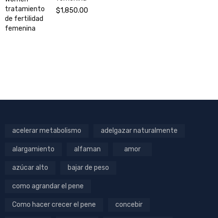
$
1,850.00
acelerar metabolismo
adelgazar naturalmente
alargamiento
alfaman
amor
azúcar alto
bajar de peso
como agrandar el pene
Como hacer crecer el pene
concebir