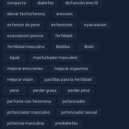
conquista
diabetes
disfunción erectil
elevar testosterona
ereccion
extensor de pene
extensores
eyaculacion
eyaculacion precoz
fertilidad
fertilidad masculina
libiddus
libido
liquid
masturbador masculino
mejorar erecciones
mejorar orgasmos
mejorar visión
pastillas para la fertilidad
pene
perder grasa
perder peso
perfume con feromona
potenciador
potenciador masculino
potenciador sexual
potencia masculina
prediabetes