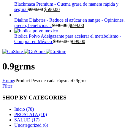
Blackmaca Premium - Quema grasa de manera rápida y
segura
$
990.00
$
590.00
Dialine Diabetes - Reduce el azúcar en sangre - Opiniones,
precio, beneficios...
$
990.00
$
699.00
Biolica Polvo Adelgazante para acelerar el metabolismo -
Comprar en México
$
950.00
$
699.00
0.9grms
Home
›
Product Peso de cada cápsula
›
0.9grms
Filter
SHOP BY CATEGORIES
Inicio (78)
PRÓSTATA (10)
SALUD (17)
Uncategorized (6)