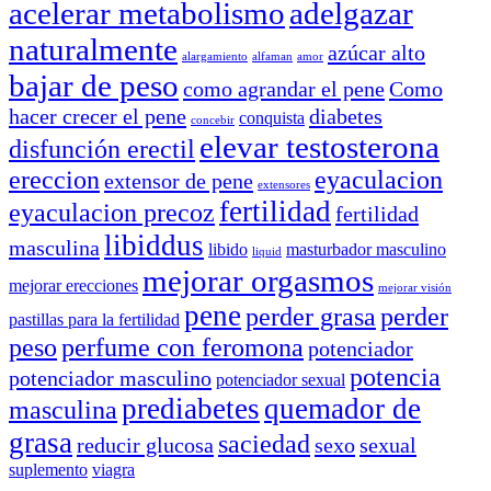
acelerar metabolismo
adelgazar
naturalmente
azúcar alto
alargamiento
alfaman
amor
bajar de peso
como agrandar el pene
Como
hacer crecer el pene
diabetes
conquista
concebir
elevar testosterona
disfunción erectil
ereccion
eyaculacion
extensor de pene
extensores
fertilidad
eyaculacion precoz
fertilidad
libiddus
masculina
libido
masturbador masculino
liquid
mejorar orgasmos
mejorar erecciones
mejorar visión
pene
perder grasa
perder
pastillas para la fertilidad
peso
perfume con feromona
potenciador
potencia
potenciador masculino
potenciador sexual
prediabetes
quemador de
masculina
grasa
saciedad
reducir glucosa
sexo
sexual
suplemento
viagra