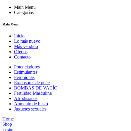
Main Menu
Categorías
Main Menu
Inicio
Lo más nuevo
Más vendido
Ofertas
Contacto
Potenciadores
Estimulantes
Feromonas
Extensores de pene
BOMBAS DE VACÍO
Fertilidad Masculina
Afrodisiacos
Aumento de busto
Juguetes sexuales
Home
Shop
Login