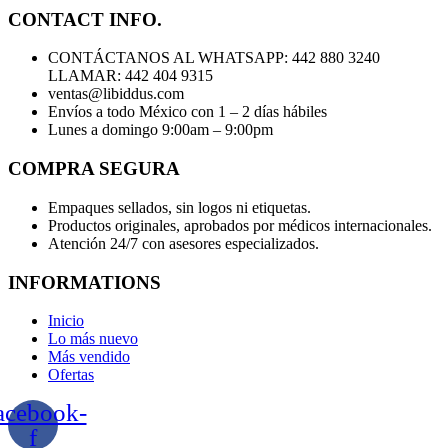
CONTACT INFO.
CONTÁCTANOS AL WHATSAPP: 442 880 3240
LLAMAR: 442 404 9315
ventas@libiddus.com
Envíos a todo México con 1 – 2 días hábiles
Lunes a domingo 9:00am – 9:00pm
COMPRA SEGURA
Empaques sellados, sin logos ni etiquetas.
Productos originales, aprobados por médicos internacionales.
Atención 24/7 con asesores especializados.
INFORMATIONS
Inicio
Lo más nuevo
Más vendido
Ofertas
acebook-
f